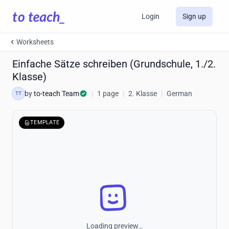
Login
Sign up
Worksheets
Einfache Sätze schreiben (Grundschule, 1./2.
Klasse)
by
to-teach Team
|
1 page
|
2. Klasse
|
German
TT
TEMPLATE
Loading preview…