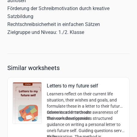
auflösen
Förderung der Schreibmotivation durch kreative
Satzbildung
Rechtschreibsicherheit in einfachen Sätzen
Zielgruppe und Niveau:
1./2. Klasse
Similar worksheets
Letters to my future self
Learners reflect on their current life
situation, their wishes and goals, and
formulate these in a letter to their future
selves in order to create awareness of
Contents and methods:
their own development.
The worksheet provides structured
guidance on writing a personal letter to
one's future self. Guiding questions serve
as inspiration. The method is
Skills: