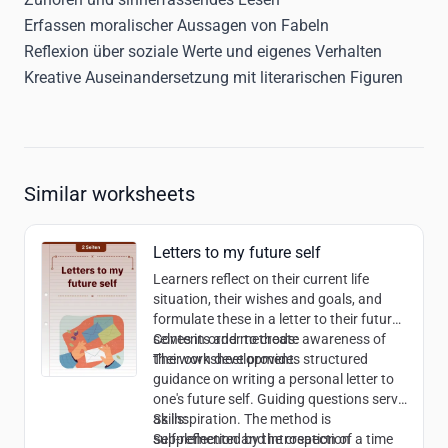
Erfassen moralischer Aussagen von Fabeln
Reflexion über soziale Werte und eigenes Verhalten
Kreative Auseinandersetzung mit literarischen Figuren
Similar worksheets
Letters to my future self
Learners reflect on their current life
situation, their wishes and goals, and
formulate these in a letter to their future
selves in order to create awareness of
Contents and methods:
their own development.
The worksheet provides structured
guidance on writing a personal letter to
one's future self. Guiding questions serve
as inspiration. The method is
Skills:
supplemented by the creation of a time
Self-reflection and introspection