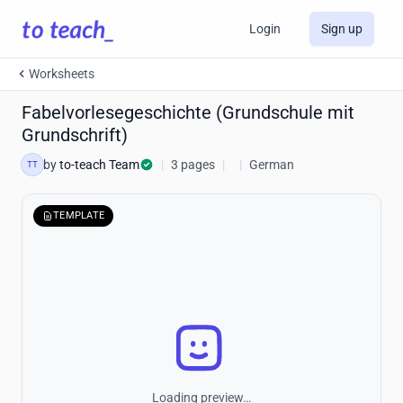
Login
Sign up
Worksheets
Fabelvorlesegeschichte (Grundschule mit
Grundschrift)
by
to-teach Team
|
3 pages
|
|
German
TT
TEMPLATE
Loading preview…