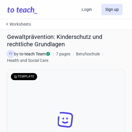
Login
Sign up
Worksheets
Gewaltprävention: Kinderschutz und
rechtliche Grundlagen
by
to-teach Team
|
7 pages
|
Berufsschule
|
TT
Health and Social Care
TEMPLATE