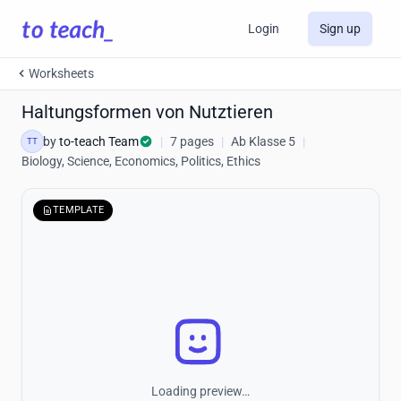
Login
Sign up
Worksheets
Haltungsformen von Nutztieren
by
to-teach Team
|
7 pages
|
Ab Klasse 5
|
TT
Biology, Science, Economics, Politics, Ethics
TEMPLATE
Loading preview…