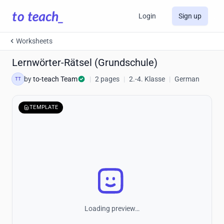
Login
Sign up
Worksheets
Lernwörter-Rätsel (Grundschule)
by
to-teach Team
|
2 pages
|
2.-4. Klasse
|
German
TT
TEMPLATE
Loading preview…