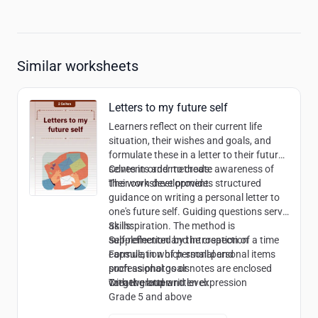
Similar worksheets
Letters to my future self
Learners reflect on their current life
situation, their wishes and goals, and
formulate these in a letter to their future
selves in order to create awareness of
Contents and methods:
their own development.
The worksheet provides structured
guidance on writing a personal letter to
one's future self. Guiding questions serve
as inspiration. The method is
Skills:
supplemented by the creation of a time
Self-reflection and introspection
capsule, in which small personal items
Formulation of personal and
such as photos or notes are enclosed
professional goals
with the letter.
Creative and written expression
Target group and level:
Grade 5 and above