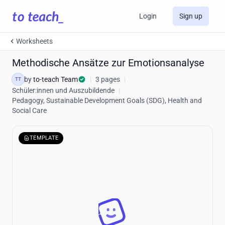
Login
Sign up
Worksheets
Methodische Ansätze zur Emotionsanalyse
by
to-teach Team
|
3 pages
|
TT
Schüler:innen und Auszubildende
|
Pedagogy, Sustainable Development Goals (SDG), Health and
Social Care
TEMPLATE