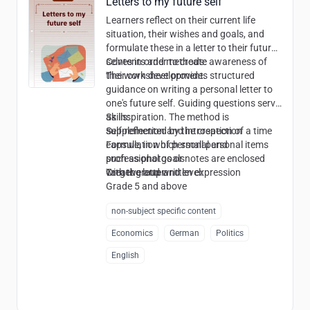
Letters to my future self
Learners reflect on their current life
situation, their wishes and goals, and
formulate these in a letter to their future
selves in order to create awareness of
Contents and methods:
their own development.
The worksheet provides structured
guidance on writing a personal letter to
one's future self. Guiding questions serve
as inspiration. The method is
Skills:
supplemented by the creation of a time
Self-reflection and introspection
capsule, in which small personal items
Formulation of personal and
such as photos or notes are enclosed
professional goals
with the letter.
Creative and written expression
Target group and level:
Grade 5 and above
non-subject specific content
Economics
German
Politics
English