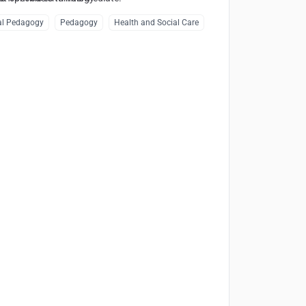
cting on and assessing one's own learning progress
al Pedagogy
Pedagogy
Health and Social Care