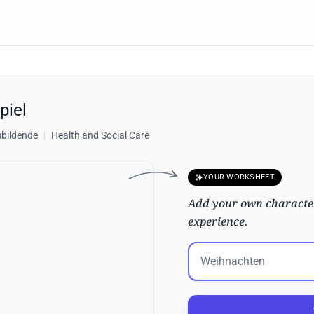
piel
ubildende
|
Health and Social Care
YOUR WORKSHEET
Add your own character
experience.