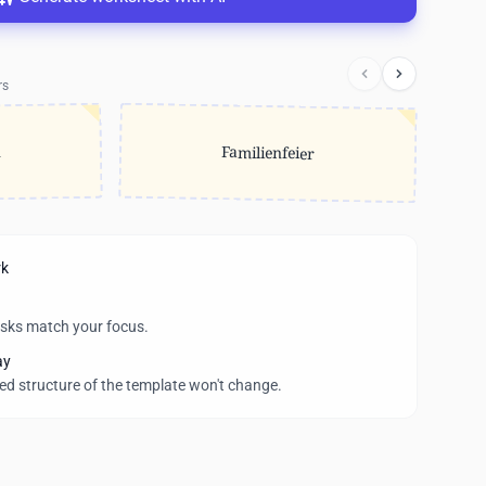
rs
n
Familienfeier
rk
asks match your focus.
ay
wed structure of the template won't change.