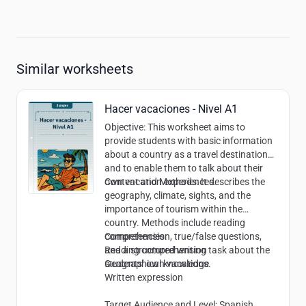
Similar worksheets
Hacer vacaciones - Nivel A1
Objective
: This worksheet aims to
provide students with basic information
about a country as a travel destination
and to enable them to talk about their
own vacation experiences.
Content and Methods
: It describes the
geography, climate, sights, and the
importance of tourism within the
country. Methods include reading
comprehension, true/false questions,
Competencies
:
and a structured writing task about the
Reading comprehension
students’ own vacations.
Geographical knowledge
Written expression
Target Audience and Level
: Spanish