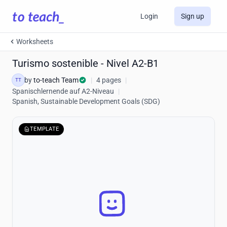
Login
Sign up
Worksheets
Turismo sostenible - Nivel A2-B1
by
to-teach Team
|
4 pages
|
TT
Spanischlernende auf A2-Niveau
|
Spanish, Sustainable Development Goals (SDG)
TEMPLATE