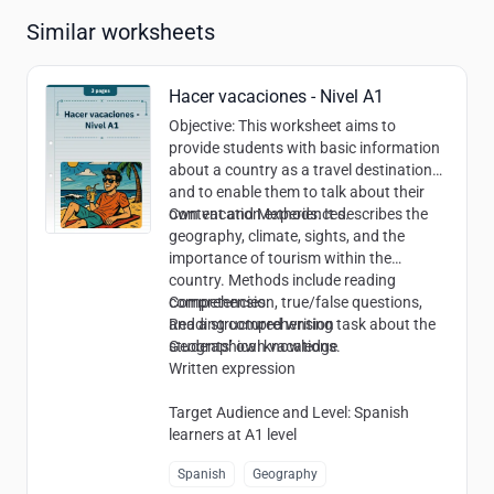
Similar worksheets
Hacer vacaciones - Nivel A1
Objective
: This worksheet aims to
provide students with basic information
about a country as a travel destination
and to enable them to talk about their
own vacation experiences.
Content and Methods
: It describes the
geography, climate, sights, and the
importance of tourism within the
country. Methods include reading
comprehension, true/false questions,
Competencies
:
and a structured writing task about the
Reading comprehension
students’ own vacations.
Geographical knowledge
Written expression
Target Audience and Level
: Spanish
learners at A1 level
Spanish
Geography