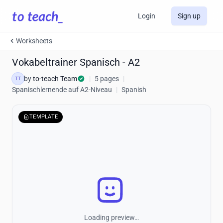
Login
Sign up
Worksheets
Vokabeltrainer Spanisch - A2
by
to-teach Team
|
5 pages
|
TT
Spanischlernende auf A2-Niveau
|
Spanish
TEMPLATE
Loading preview…