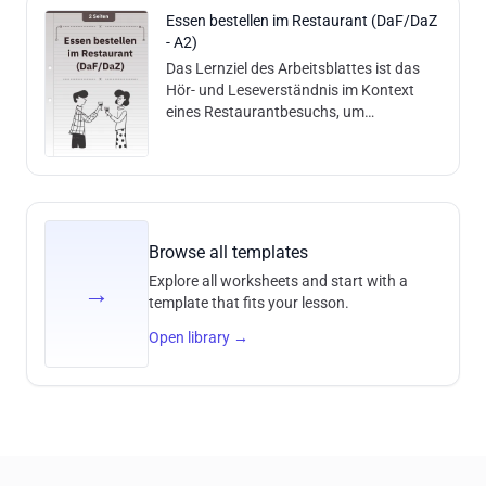
Zielgruppe und Niveau: B2
Fragen, die sich auf den Inhalt der
Kommunikationssituationen (Einladung)
Essen bestellen im Restaurant (DaF/DaZ
Geschichte beziehen, um das
Zielgruppe und Niveau: A2
- A2)
Textverständnis und die Fähigkeit zur
Das Lernziel des Arbeitsblattes ist das
Informationsentnahme zu überprüfen.
Hör- und Leseverständnis im Kontext
Kompetenzen: Leseverständnis
eines Restaurantbesuchs, um
(Erfassen von Informationen aus einer
Informationen aus einer Speisekarte und
Erzählung) Entnahme spezifischer
einem Dialog zu entnehmen. Inhalte und
Informationen Wortschatzerweiterung
Meth
zum Thema Zielgruppe und Niveau: A2
Browse all templates
Explore all worksheets and start with a
→
template that fits your lesson.
Open library
→