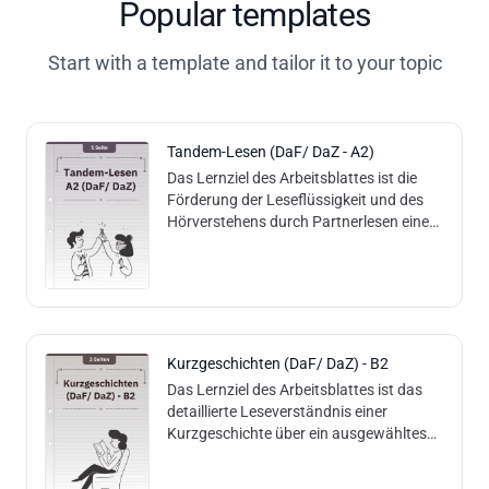
Popular templates
Start with a template and tailor it to your topic
Tandem-Lesen (DaF/ DaZ - A2)
Das Lernziel des Arbeitsblattes ist die
Förderung der Leseflüssigkeit und des
Hörverstehens durch Partnerlesen eines
Dialogs im Deutschen. Inhalte und
Methoden: Das Arbeitsblatt enthält einen
kurzen Dialog zwischen zwei Personen
über ein ausgewähltes Thema. Die
Methode ist das "Tandem-Lesen", bei dem
zwei Lernende den Dialog gemeinsam
Kurzgeschichten (DaF/ DaZ) - B2
lesen, um die Aussprache und das
Das Lernziel des Arbeitsblattes ist das
Verständnis zu üben. Kompetenzen:
detaillierte Leseverständnis einer
Leseflüssigkeit und Aussprache
Kurzgeschichte über ein ausgewähltes
Hörverstehen (beim Zuhören des
Thema und die Fähigkeit, spezifische
Partners) Konversation (durch das
Informationen, Handlungsabläufe und
Nachspielen des Dialogs) Wortschatz