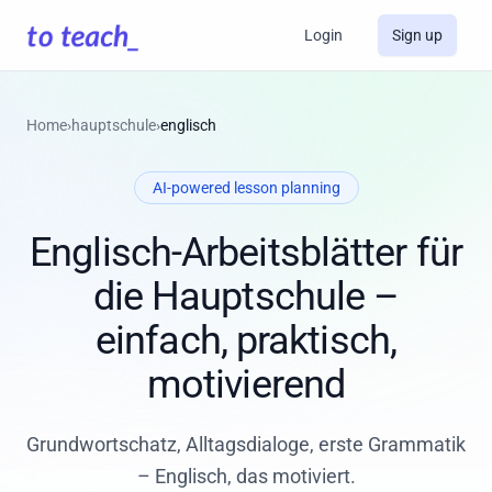
Login
Sign up
Home
›
hauptschule
›
englisch
AI-powered lesson planning
Englisch-Arbeitsblätter für
die Hauptschule –
einfach, praktisch,
motivierend
Grundwortschatz, Alltagsdialoge, erste Grammatik
– Englisch, das motiviert.