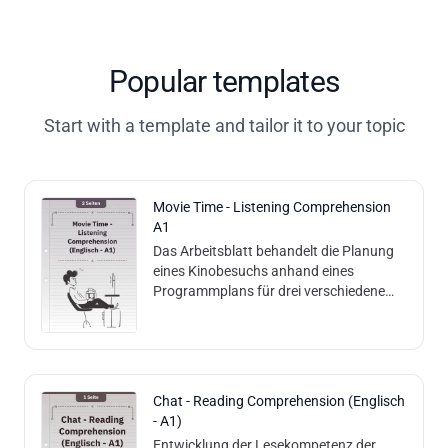
Popular templates
Start with a template and tailor it to your topic
Movie Time - Listening Comprehension
A1
Das Arbeitsblatt behandelt die Planung
eines Kinobesuchs anhand eines
Programmplans für drei verschiedene
Wochentage mit verschiedenen Filmtiteln
und Spielzeiten. Methodisch kombiniert
das Blatt das Lesen von Tabellen
(Kinoprogramm) mit einer
Hörverstehensübung, die über einen QR-
Chat - Reading Comprehension (Englisch
Code abgerufen wird. Zur Überprüfung
- A1)
des Verständnisses bearbeiten die
Entwicklung der Lesekompetenz der