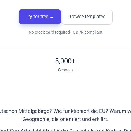
Try for free
→
Browse templates
No credit card required · GDPR compliant
5,000+
Schools
utschen Mittelgebirge? Wie funktioniert die EU? Warum 
Geographie, die orientiert und erklärt.
iert Geo-Arbeitsblätter für die Realschule: mit Karten,