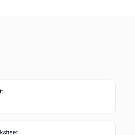
it
ksheet