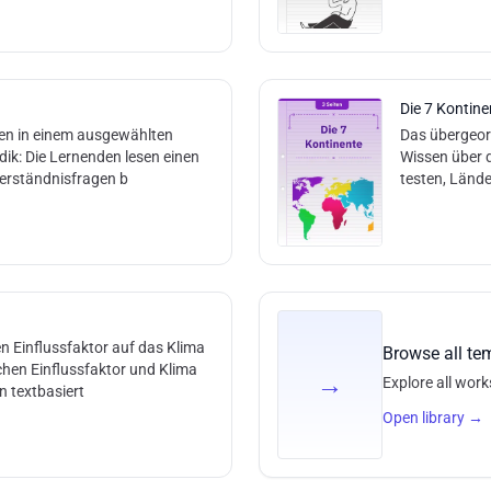
Die 7 Kontine
en in einem ausgewählten
Das übergeord
ik: Die Lernenden lesen einen
Wissen über d
erständnisfragen b
testen, Länd
 Einflussfaktor auf das Klima
Browse all te
en Einflussfaktor und Klima
→
Explore all work
n textbasiert
Open library
→