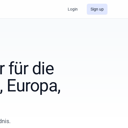
Login
Sign up
 für die
, Europa,
nis.