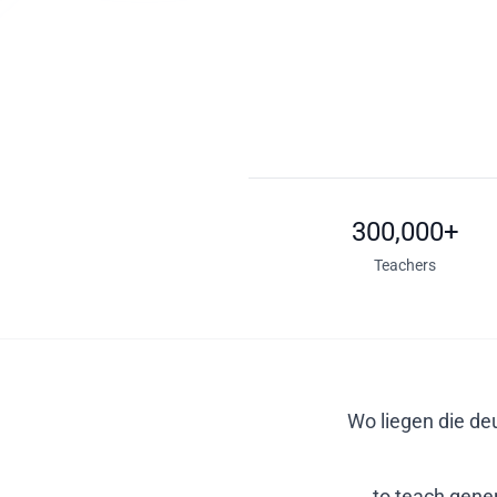
300,000+
Teachers
Wo liegen die de
to teach gener