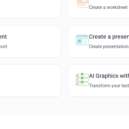
Create a worksheet 
ent
Create a presen
port
Create presentation
AI Graphics wit
Transform your text