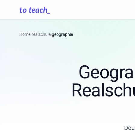
Home
›
realschule
›
geographie
Geograp
Realschu
Deu