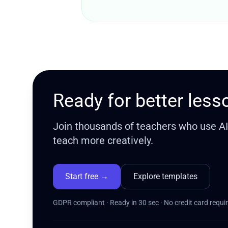
Ready for better less
Join thousands of teachers who use AI t
teach more creatively.
Start free
→
Explore templates
GDPR compliant · Ready in 30 sec · No credit card requi