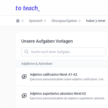
Spanisch
Übungsaufgaben
haber y tener
Home
Unsere Aufgaben Vorlagen
Adjektive & Adverben
Adjetivo calificativo Nivel: A1-A2
Ejercicios personalizables sobre adjetivo calificativo. Crea tareas de opciones múltiples, espacios en blanco, selección de palabras, arrastrar y soltar
Adjetivo superlativo absoluto Nivel A2
Ejercicios personalizables de adjetivo superlativo absoluto. Crea tareas de opciones múltiples, espacios en blanco, arrastrar y soltar