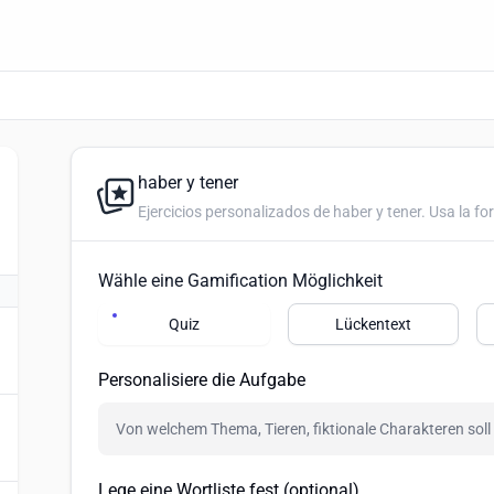
haber y tener
Ejercicios personalizados de haber y tener. Usa la fo
Wähle eine Gamification Möglichkeit
Quiz
Lückentext
Personalisiere die Aufgabe
Lege eine Wortliste fest (optional)