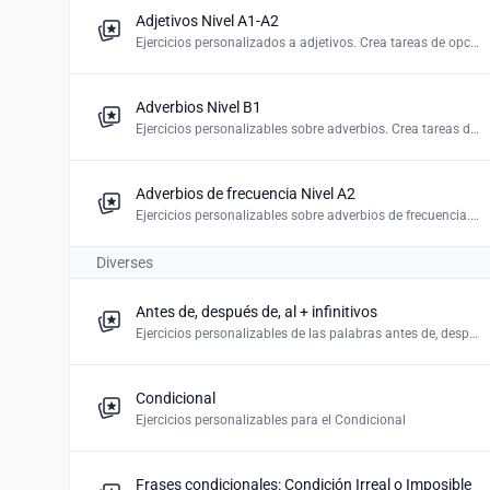
Adjetivos Nivel A1-A2
Ejercicios personalizados a adjetivos. Crea tareas de opciones múltiples, resolver crucigrama, ejercicio de asociación y de marcar
Adverbios Nivel B1
Ejercicios personalizables sobre adverbios. Crea tareas de selección de palabras, de espacios en blanco y marcar
Adverbios de frecuencia Nivel A2
Ejercicios personalizables sobre adverbios de frecuencia. Crea tarea de marcar y de ordnear las palabras
Diverses
Antes de, después de, al + infinitivos
Ejercicios personalizables de las palabras antes de, después de, al +infintivos
Condicional
Ejercicios personalizables para el Condicional
Frases condicionales: Condición Irreal o Imposible