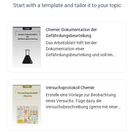
Start with a template and tailor it to your topic
Chemie: Dokumentation der
Gefährdungsbeurteilung
Das Arbeitsblatt hilft bei der
Dokumentation einer
Gefährdungsbeurteilung und soll ein
Bewusstsein für den sicheren Umgang
mit Gefahrstoffen schaffen. Inhalte und
Methoden: Es enthält ein
Versuchsprotokoll Chemie
Erstelle eine Vorlage zur Beobachtung
eines Versuchs. Füge dazu die
Versuchsbeschreibung (gerne mit einer
Forscherfrage) in das dafür vorgesehene
Feld ein.