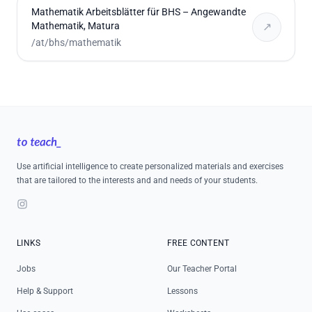
Mathematik Arbeitsblätter für BHS – Angewandte
Mathematik, Matura
↗
/at/bhs/mathematik
Footer
Use artificial intelligence to create personalized materials and exercises
that are tailored to the interests and and needs of your students.
Instagram
LINKS
FREE CONTENT
Jobs
Our Teacher Portal
Help & Support
Lessons