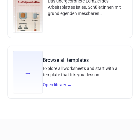
Das übergeordnete Lernziel des
Arbeitsblattes ist es, Schüler:innen mit
grundlegenden messbaren
Stoffeigenschaften wie Temperatur,
Masse und Volumen vertraut zu machen.
Sie sollen die zugehörigen Messgeräte
und Einheiten benennen lernen, die
Bedeutung von Messungen in einfachen
chemischen Kontexten verstehen und
erkennen, wie Anfangsbedingungen,
Browse all templates
beispielsweise die Temperatur,
Explore all worksheets and start with a
chemische Experimente beeinflussen
→
template that fits your lesson.
können. Inhalte und Methoden: Das
Arbeitsblatt behandelt die Bedeutung
Open library
→
von "messbar" in der Chemie, stellt
verschiedene messbare
Stoffeigenschaften (Temperatur, Masse,
Volumen), deren Einheiten (°C, g, mL)
und passende Messgeräte
(Thermometer, Waage, Messbecher) vor.
Es werden alltagsnahe Anwendungen
besprochen sowie Konzepte wie
Volumenänderung und Massenerhaltung