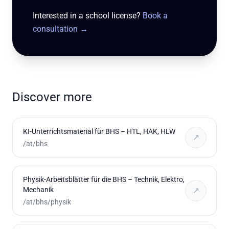
Interested in a school license?
Book a
consultation
→
Discover more
KI-Unterrichtsmaterial für BHS – HTL, HAK, HLW
↗
/at/bhs
Physik-Arbeitsblätter für die BHS – Technik, Elektro,
Mechanik
↗
/at/bhs/physik