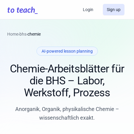
Login
Sign up
Home
›
bhs
›
chemie
AI-powered lesson planning
Chemie-Arbeitsblätter für
die BHS – Labor,
Werkstoff, Prozess
Anorganik, Organik, physikalische Chemie –
wissenschaftlich exakt.