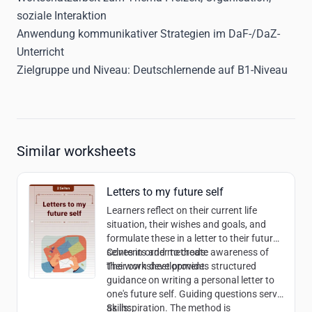
soziale Interaktion
Anwendung kommunikativer Strategien im DaF-/DaZ-
Unterricht
Zielgruppe und Niveau:
Deutschlernende auf B1-Niveau
Similar worksheets
Letters to my future self
Learners reflect on their current life
situation, their wishes and goals, and
formulate these in a letter to their future
selves in order to create awareness of
Contents and methods:
their own development.
The worksheet provides structured
guidance on writing a personal letter to
one's future self. Guiding questions serve
as inspiration. The method is
Skills: