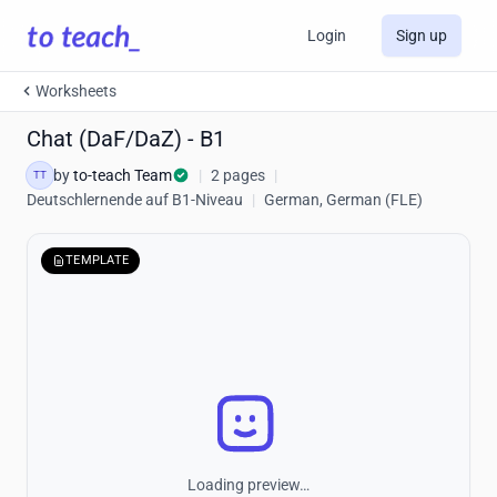
Login
Sign up
Worksheets
Chat (DaF/DaZ) - B1
by
to-teach Team
|
2 pages
|
TT
Deutschlernende auf B1-Niveau
|
German, German (FLE)
TEMPLATE
Loading preview…