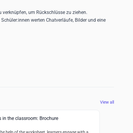
zu verknüpfen, um Rückschlüsse zu ziehen.
Schüler:innen werten Chatverläufe, Bilder und eine
View all
s in the classroom: Brochure
the help of the worksheet, learners engage with a