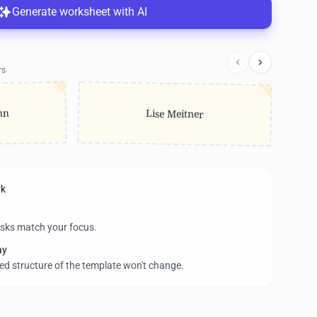
Generate worksheet with AI
rs
nn
Lise Meitner
rk
asks match your focus.
ay
wed structure of the template won't change.