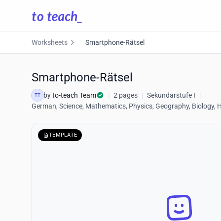
Worksheets
Smartphone-Rätsel
Smartphone-Rätsel
by
to-teach Team
|
2 pages
|
Sekundarstufe I
|
TT
German, Science, Mathematics, Physics, Geography, Biology, His
TEMPLATE