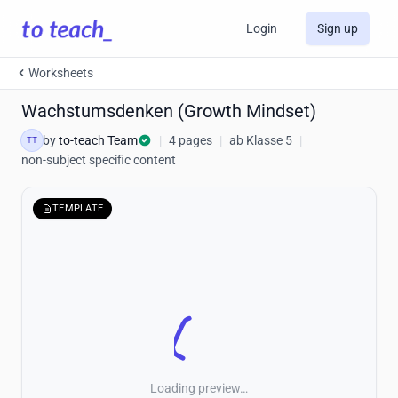
Login
Sign up
Worksheets
Wachstumsdenken (Growth Mindset)
by
to-teach Team
|
4 pages
|
ab Klasse 5
|
TT
non-subject specific content
TEMPLATE
Loading preview…