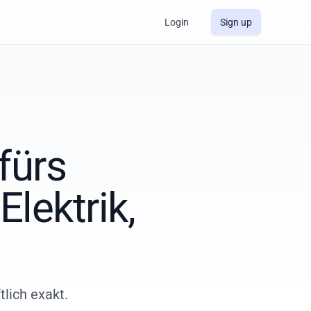
Login
Sign up
fürs
lektrik,
lich exakt.