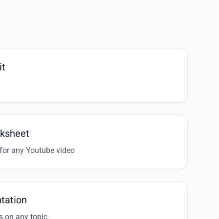
it
ksheet
for any Youtube video
tation
s on any topic