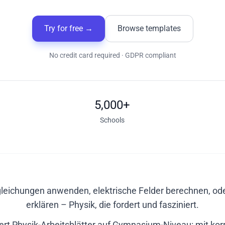
Try for free
→
Browse templates
No credit card required · GDPR compliant
5,000+
Schools
eichungen anwenden, elektrische Felder berechnen, ode
erklären – Physik, die fordert und fasziniert.
iert Physik-Arbeitsblätter auf Gymnasium-Niveau: mit kor