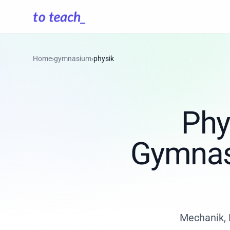
Home
›
gymnasium
›
physik
Phy
Gymnasi
Mechanik, 