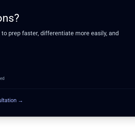
ons?
o prep faster, differentiate more easily, and
red
ltation
→