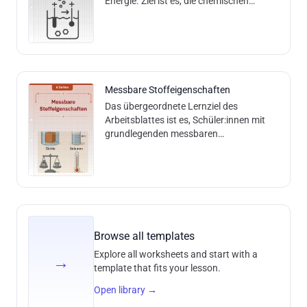
Energie. Ziel ist es, die chemischen
Vorgänge bei der Ladung und Entladung
eines Akkumulators (Akku) nachzuv
Messbare Stoffeigenschaften
Das übergeordnete Lernziel des
Arbeitsblattes ist es, Schüler:innen mit
grundlegenden messbaren
Stoffeigenschaften wie Temperatur,
Masse und Volumen vertraut zu machen.
Sie sollen die zugehörigen Messgeräte
und Einheiten benennen lernen, die
Bedeutung von Messungen in einfachen
chemischen Kontexten verstehen und
erkennen, wie Anfangsbedingungen,
Browse all templates
beispielsweise die Temperatur,
Explore all worksheets and start with a
chemische Experimente beeinflussen
→
template that fits your lesson.
können. Inhalte und Methoden: Das
Arbeitsblatt behandelt die Bedeutung
Open library
→
von "messbar" in der Chemie, stellt