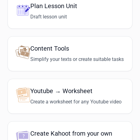
Plan Lesson Unit
Zielgruppe und Niveau: Klasse 7, Einstieg
in das naturwissenschaftliche Arbeiten
Draft lesson unit
ohne Vorwissen. Möglichkeiten der
Anwendung: Die Aufgabe eignet sich
sowohl für das Stationenlernen (durch
das Erstellen mehrerer Versionen des
Arbeitsblattes) als auch für die
Content Tools
Bearbeitung als klassisches Arbeitsblatt.
Simplify your texts or create suitable tasks
Youtube → Worksheet
Create a worksheet for any Youtube video
Create Kahoot from your own