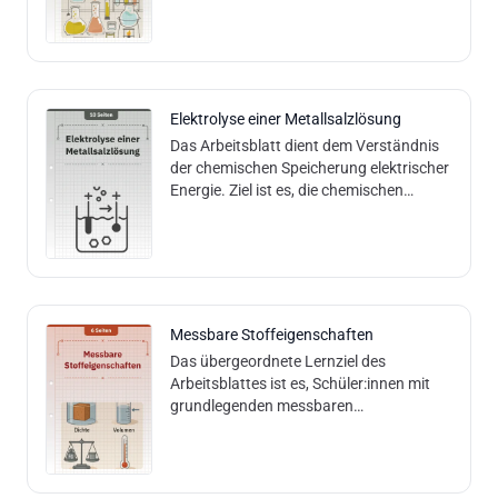
Feld ein.
Elektrolyse einer Metallsalzlösung
Das Arbeitsblatt dient dem Verständnis
der chemischen Speicherung elektrischer
Energie. Ziel ist es, die chemischen
Vorgänge bei der Ladung und Entladung
eines Akkumulators (Akku) nachzuv
Messbare Stoffeigenschaften
Das übergeordnete Lernziel des
Arbeitsblattes ist es, Schüler:innen mit
grundlegenden messbaren
Stoffeigenschaften wie Temperatur,
Masse und Volumen vertraut zu machen.
Sie sollen die zugehörigen Messgeräte
und Einheiten benennen lernen, die