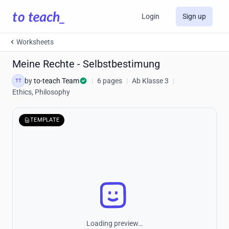
Login
Sign up
Worksheets
Meine Rechte - Selbstbestimung
by
to-teach Team
|
6 pages
|
Ab Klasse 3
|
TT
Ethics, Philosophy
TEMPLATE
Loading preview…