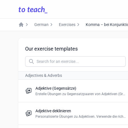
German
Exercises
Komma – bei Konjunkti
Home
Our exercise templates
Adjectives & Adverbs
Adjektive (Gegensätze)
Erstelle Übungen zu Gegensatzpaaren von Adjektiven (Grundschule)
Adjektive deklinieren
Personalisierte Übungen zu Adjektiven. Verwende die richtige Form. Erstelle ein Multiple-Choice-Quiz oder Drag and Drop.