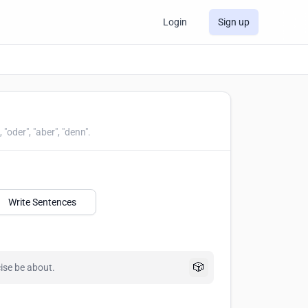
Login
Sign up
oder", "aber", "denn".
Write Sentences
🎲