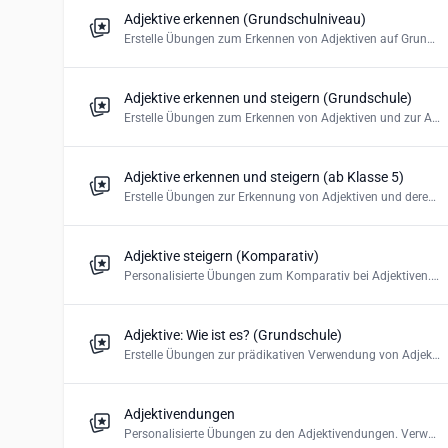
Adjektive erkennen (Grundschulniveau)
Erstelle Übungen zum Erkennen von Adjektiven auf Grundschulniveau.
Adjektive erkennen und steigern (Grundschule)
Erstelle Übungen zum Erkennen von Adjektiven und zur Adjektivsteigerung (Komparativ und Superlativ) auf Grundschulniveau.
Adjektive erkennen und steigern (ab Klasse 5)
Erstelle Übungen zur Erkennung von Adjektiven und deren Steigerung.
Adjektive steigern (Komparativ)
Personalisierte Übungen zum Komparativ bei Adjektiven. Verwende die richtige Form. Erstelle ein Multiple-Choice-Quiz oder Lückentext.
Adjektive: Wie ist es? (Grundschule)
Erstelle Übungen zur prädikativen Verwendung von Adjektiven auf Grundschulniveau: Wie ist jemand/etwas?
Adjektivendungen
Personalisierte Übungen zu den Adjektivendungen. Verwende die richtige Endung. Erstelle ein Multiple-Choice-Quiz, Lückentext oder Drag and Drop.