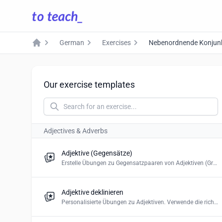
German
Exercises
Nebenordnende Konjun
Home
Our exercise templates
Adjectives & Adverbs
Adjektive (Gegensätze)
Erstelle Übungen zu Gegensatzpaaren von Adjektiven (Grundschule)
Adjektive deklinieren
Personalisierte Übungen zu Adjektiven. Verwende die richtige Form. Erstelle ein Multiple-Choice-Quiz oder Drag and Drop.