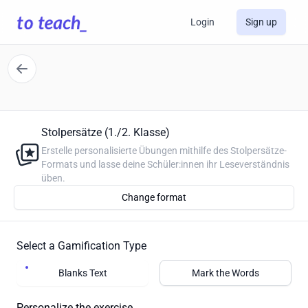
Login
Sign up
Stolpersätze (1./2. Klasse)
Erstelle personalisierte Übungen mithilfe des Stolpersätze-
Formats und lasse deine Schüler:innen ihr Leseverständnis
üben.
Change format
Select a Gamification Type
Blanks Text
Mark the Words
Personalize the exercise