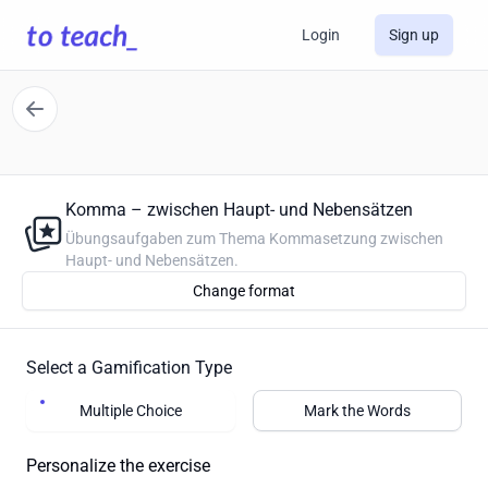
Login
Sign up
Komma – zwischen Haupt- und Nebensätzen
Übungsaufgaben zum Thema Kommasetzung zwischen
Haupt- und Nebensätzen.
Change format
Select a Gamification Type
Multiple Choice
Mark the Words
Personalize the exercise